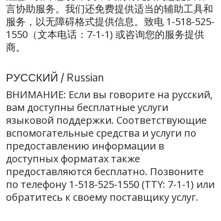
言协助服务。我们还免费提供适当的辅助工具和
服务，以无障碍格式提供信息。致电 1-518-525-
1550（文本电话：7-1-1) 或咨询您的服务提供
商。
РУССКИЙ / Russian
ВНИМАНИЕ: Если вы говорите на русский,
вам доступны бесплатные услуги
языковой поддержки. Соответствующие
вспомогательные средства и услуги по
предоставлению информации в
доступных форматах также
предоставляются бесплатно. Позвоните
по телефону 1-518-525-1550 (TTY: 7-1-1) или
обратитесь к своему поставщику услуг.