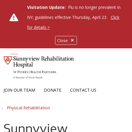
Visitation Update:
Flu is no longer prevalent in
NY; guidelines effective Thursday, April 23.
Click
for details >
Close
show off canvas menu
JOIN OUR TEAM
DONATE
CONTACT US
Physical Rehabilitation
Sunnyview