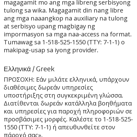
magagamit mo ang mga libreng serbisyong
tulong sa wika. Magagamit din nang libre
ang mga naaangkop na auxiliary na tulong
at serbisyo upang magbigay ng
impormasyon sa mga naa-access na format.
Tumawag sa 1-518-525-1550 (TTY: 7-1-1) o
makipag-usap sa iyong provider.
Ελληνικά / Greek
ΠΡΟΣΟΧΗ: Εάν μιλάτε ελληνικά, υπάρχουν
διαθέσιμες δωρεάν υπηρεσίες
υποστήριξης στη συγκεκριμένη γλώσσα.
Διατίθενται δωρεάν κατάλληλα βοηθήματα
και υπηρεσίες για παροχή πληροφοριών σε
προσβάσιμες μορφές. Καλέστε το 1-518-525-
1550 (TTY: 7-1-1) ή απευθυνθείτε στον
πάροχό σας».