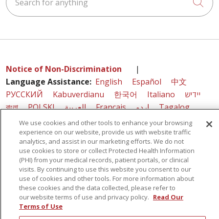
Cli
Notice of Non-Discrimination
|
Language Assistance:
English
Español
中文
РУССКИЙ
Kabuverdianu
한국어
Italiano
יידיש
বাংলা
POLSKI
العربية
Français
اردو
Tagalog
Ελληνικά
SHQIP
We use cookies and other tools to enhance your browsing
experience on our website, provide us with website traffic
analytics, and assist in our marketing efforts. We do not
use cookies to store or collect Protected Health Information
Sunnyview Rehabilitation Hospital - 1270 Belmont
(PHI) from your medical records, patient portals, or clinical
visits. By continuing to use this website you consent to our
Avenue, Schenectady, NY 12308
use of cookies and other tools. For more information about
these cookies and the data collected, please refer to
our website terms of use and privacy policy.
Read Our
© 2026 St. Peter's Health Partners - A Member of Trinity Health
Terms of Use