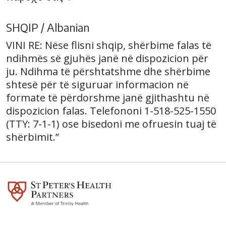
SHQIP / Albanian
VINI RE: Nëse flisni shqip, shërbime falas të
ndihmës së gjuhës janë në dispozicion për
ju. Ndihma të përshtatshme dhe shërbime
shtesë për të siguruar informacion në
formate të përdorshme janë gjithashtu në
dispozicion falas. Telefononi 1-518-525-1550
(TTY: 7-1-1) ose bisedoni me ofruesin tuaj të
shërbimit.”